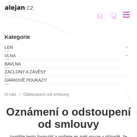
Toggle
navigat
Kategorie
LEN
VLNA
BAVLNA
ZÁCLONY A ZÁVĚSY
DÁRKOVÉ POUKAZY
O nás
Odstoupení od smlouvy
Oznámení o odstoupení
od smlouvy
(vyplňte tento formulář a pošlete jej zpět pouze v případě, že