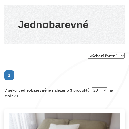
Jednobarevné
(current)
1
V sekci
Jednobarevné
je nalezeno
3
produktů.
na
stránku