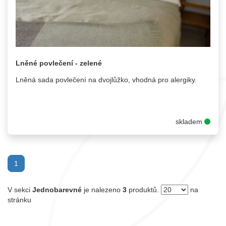
Lněné povlečení - zelené
Lněná sada povlečení na dvojlůžko, vhodná pro alergiky.
skladem
(current)
1
V sekci
Jednobarevné
je nalezeno
3
produktů.
na
stránku