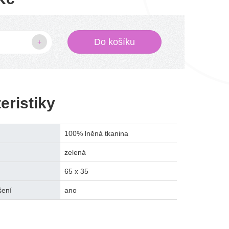
Do košíku
+
eristiky
100% lněná tkanina
zelená
65 x 35
šení
ano