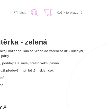
Přihlásit
Košík je prázdný
těrka - zelená
kojí každého, kdo se vrhne do vaření ať už v kuchyni
 párty.
, poddajná a savá, přesto velmi pevná.
uží především při leštění skleniček.
ní.
na.
Kč