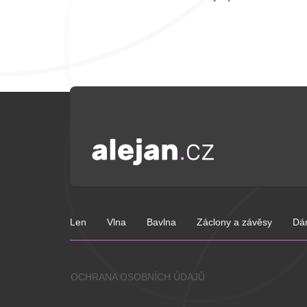
Len
Vlna
Bavlna
Záclony a závěsy
Dá
OCHRANA OSOBNÍCH ÚDAJŮ