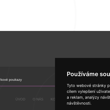
Používáme sou
rkové poukazy
Tyto webové stránky po
cílem vylepšení uživat
a reklam, analýzy návš
ÚVOD
O NÁS
KONTAKTY
OBCHODNÍ PODMÍN
návštěvnosti.