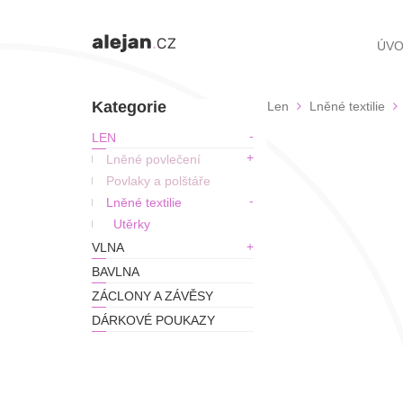
ÚV
Kategorie
Len
Lněné textilie
LEN
Lněné povlečení
Povlaky a polštáře
Lněné textilie
Utěrky
VLNA
BAVLNA
ZÁCLONY A ZÁVĚSY
DÁRKOVÉ POUKAZY