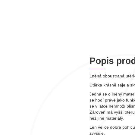
Popis pro
Lněná oboustraná utěrk
Utěrka krásně saje a skv
Jedná se o lněný materiá
se hodí právě jako funk
se v látce nemnoží plís
Zároveň má vyšší otěru
než jiné materiály.
Len velice dobře pohlcu
zvyšuje.