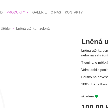
OD
PRODUKTY
GALERIE
O NÁS
KONTAKTY
Utěrky
Lněná utěrka - zelená
Lněná u
Lněná utěrka uspo
nebo na zahrádní
Tkanina je měkká
Velmi dobře poslo
Poutko na pověše
100% lněná tkani
skladem
100,00