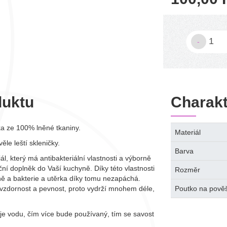
-
duktu
Charakt
a ze 100% lněné tkaniny.
Materiál
ěle leští skleničky.
Barva
l, který má antibakteriální vlastnosti a výborně
ční doplněk do Vaší kuchyně. Díky této vlastnosti
Rozměr
ně a bakterie a utěrka díky tomu nezapáchá.
vzdornost a pevnost, proto vydrží mnohem déle,
Poutko na pově
je vodu, čím více bude používaný, tím se savost