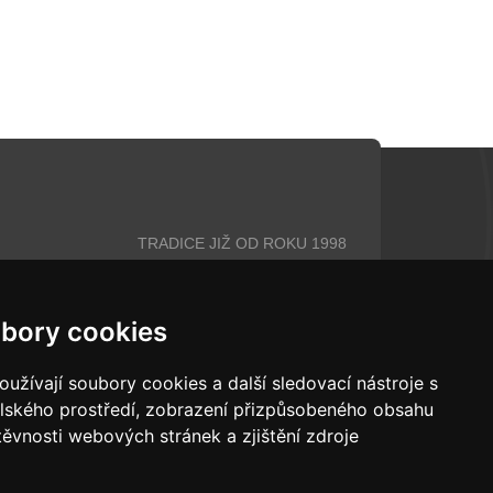
TRADICE JIŽ OD ROKU 1998
bory cookies
+420 606 642 116
info@alejan.cz
užívají soubory cookies a další sledovací nástroje s
elského prostředí, zobrazení přizpůsobeného obsahu
těvnosti webových stránek a zjištění zdroje
© Alejan 1998 - 2026
KY